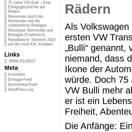
75 Jahre VW Bulli – Eine
Rädern
Erfolgsgeschichte auf
Rädern
Reiseroute durch die
Normandie und die
Als Volkswagen 
südwestliche Bretagne
Reisetipps Normandie und
ersten VW Transp
Bretagne (Frankreich)
Reisebericht: Sommer 2024
auf der Insel Krk, Kroatien
„Bulli“ genannt, 
Links
niemand, dass d
BMW R1200ST
Ikone der Autom
Meta
Anmelden
würde. Doch 75 J
Eintrags-Feed
Kommentar-Feed
VW Bulli mehr a
WordPress.org
er ist ein Leben
Freiheit, Abent
Die Anfänge: Ei