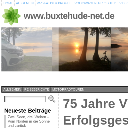
HOME
ALLGEMEIN
WP 2FA USER PROFILE
VOLKSWAGEN T6.1 “ BULLI“
VIDE
www.buxtehude-net.de
ALLGEMEIN
REISEBERICHTE
MOTORRADTOUREN
75 Jahre V
Neueste Beiträge
Erfolgsges
Zwei Seen, drei Welten –
Vom Norden in die Sonne
und zurück