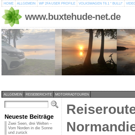
HOME
ALLGEMEIN
WP 2FA USER PROFILE
VOLKSWAGEN T6.1 “ BULLI“
VIDE
www.buxtehude-net.de
ALLGEMEIN
REISEBERICHTE
MOTORRADTOUREN
Reiseroute
Neueste Beiträge
Normandie
Zwei Seen, drei Welten –
Vom Norden in die Sonne
und zurück