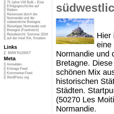
75 Jahre VW Bulli – Eine
südwestli
Erfolgsgeschichte auf
Rädern
Reiseroute durch die
Normandie und die
südwestliche Bretagne
Reisetipps Normandie und
Bretagne (Frankreich)
Hier 
Reisebericht: Sommer 2024
auf der Insel Krk, Kroatien
eine
Links
Normandie und d
BMW R1200ST
Meta
Bretagne. Diese 
Anmelden
Eintrags-Feed
schönen Mix aus
Kommentar-Feed
WordPress.org
historischen St
Städten. Startpun
(50270 Les Moiti
Normandie.